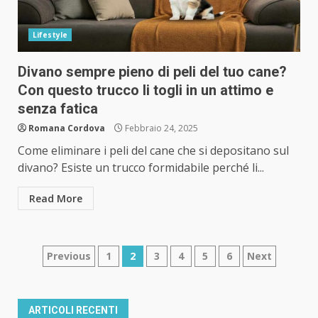
Lifestyle
Divano sempre pieno di peli del tuo cane?
Con questo trucco li togli in un attimo e
senza fatica
Romana Cordova
Febbraio 24, 2025
Come eliminare i peli del cane che si depositano sul
divano? Esiste un trucco formidabile perché li...
Read More
Paginazione
Previous
1
2
3
4
5
6
Next
degli
articoli
ARTICOLI RECENTI