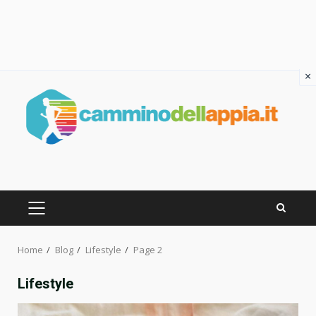
×
Skip
to
content
PRIMARY
MENU
Home
Blog
Lifestyle
Page 2
Lifestyle