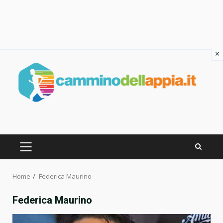
×
Skip
to
content
PRIMARY
MENU
Home
Federica Maurino
Federica Maurino