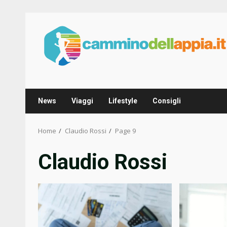
Skip
to
content
News
Viaggi
Lifestyle
Consigli
Home
Claudio Rossi
Page 9
Claudio Rossi