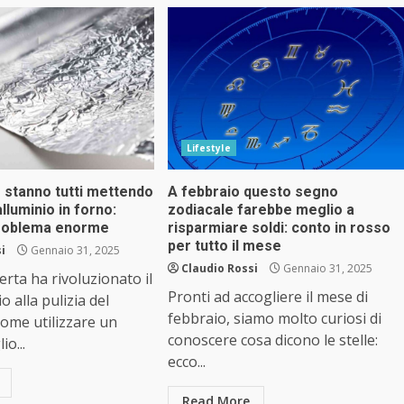
Lifestyle
 stanno tutti mettendo
A febbraio questo segno
alluminio in forno:
zodiacale farebbe meglio a
problema enorme
risparmiare soldi: conto in rosso
per tutto il mese
i
Gennaio 31, 2025
Claudio Rossi
Gennaio 31, 2025
rta ha rivoluzionato il
Pronti ad accogliere il mese di
 alla pulizia del
febbraio, siamo molto curiosi di
come utilizzare un
conoscere cosa dicono le stelle:
io...
ecco...
Read More