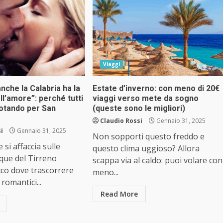
Viaggi
nche la Calabria ha la
Estate d’inverno: con meno di 20€
ell’amore”: perché tutti
viaggi verso mete da sogno
otando per San
(queste sono le migliori)
Claudio Rossi
Gennaio 31, 2025
i
Gennaio 31, 2025
Non sopporti questo freddo e
si affaccia sulle
questo clima uggioso? Allora
cque del Tirreno
scappa via al caldo: puoi volare con
cco dove trascorrere
meno...
 romantici...
Read More