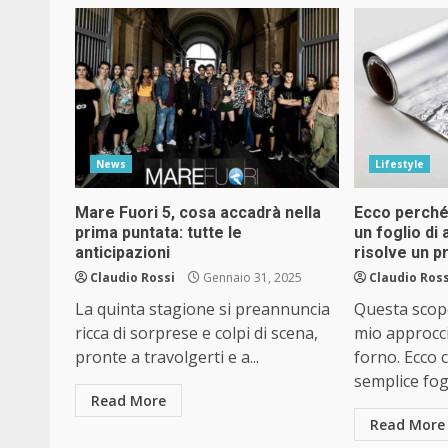
News
Lifestyle
Mare Fuori 5, cosa accadrà nella
Ecco perché
prima puntata: tutte le
un foglio di 
anticipazioni
risolve un 
Claudio Rossi
Gennaio 31, 2025
Claudio Ross
La quinta stagione si preannuncia
Questa scope
ricca di sorprese e colpi di scena,
mio approccio
pronte a travolgerti e a...
forno. Ecco 
semplice fogl
Read More
Read More